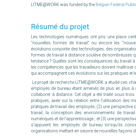
LITME@WORK was funded by the
Belgian Federal Publ
Résumé du projet
Les technologies numériques ont pris une place cent
"nouvelles formes de travail" ou encore les "nou
évolutions conjointe des technologies, des organisation
formes de travail à distance soulève de nombreuses 
tendance ? Quelles sont les conséquences du travail à d
les compétences que les travailleurs doivent maîtriser
qui accompagnent ces évolutions sur les pratiques et l
Le projet de recherche LITME@WORK a étudié ces chang
employés de bureau étant amenés de plus en plus à m
collaborer à distance. Cet objet a été traité sous troi
pratiques, axée sur la relation entre l'utilisation d
pratiques de travail des employés; (2) une perspective or
travail, la conception des environnements de travail
numériques et de l'apprentissage ; et (3) une perspecti
s'appuient les employés de bureau lorsqu'ils conc
organisations mettant en oeuvre de nouvelles façons de 