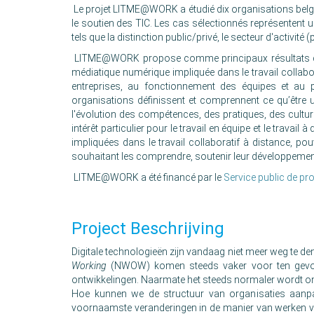
Le projet LITME@WORK a étudié dix organisations belges
le soutien des TIC. Les cas sélectionnés représentent un
tels que la distinction public/privé, le secteur d'activité 
LITME@WORK propose comme principaux résultats de re
médiatique numérique impliquée dans le travail collabor
entreprises, au fonctionnement des équipes et au
organisations définissent et comprennent ce qu’être un
l'évolution des compétences, des pratiques, des culture
intérêt particulier pour le travail en équipe et le travai
impliquées dans le travail collaboratif à distance, pou
souhaitant les comprendre, soutenir leur développement 
LITME@WORK a été financé par le
Service public de pr
Project Beschrijving
Digitale technologieën zijn vandaag niet meer weg te 
Working
(NWOW) komen steeds vaker voor ten gevolge
ontwikkelingen. Naarmate het steeds normaler wordt om
Hoe kunnen we de structuur van organisaties aanp
voornaamste veranderingen in de manier van werken