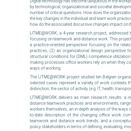
Digital technology has become ubiquitous in the workpl
by technological, organizational and societal developm
number of critical questions. How does the organizat
the key changes in the individual and team work prac
how do the associated discursive changes impact on the
LITME@WORK, a 4-year research project, addressed the
focusing on teamwork and distance work. This project 
a practice-oriented perspective focusing on the rel
practices; (2) an organizational design perspective 
structural conditions for (DML) competence utilization
making processes office workers rely on when they co
ways of working.
The LITME@WORK project studied ten Belgian organiz
selected cases represent a variety of work contexts t
distinction, the sector of activity (e.g. IT, health, trans
LITME@WORK delivers as main research results: a res
distance teamwork practices and environments, ranging
workers themselves; an in-depth analysis of the ways o
to-date description of the changing office work com
teamwork and distance work trends; and a conceptu
policy stakeholders in terms of defining, evaluating, m