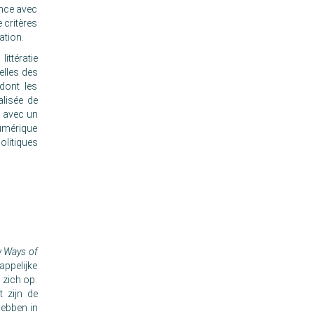
ance avec
 critères
ation.
ttératie
elles des
dont les
alisée de
, avec un
 numérique
olitiques
 Ways of
ppelijke
 zich op.
 zijn de
ebben in